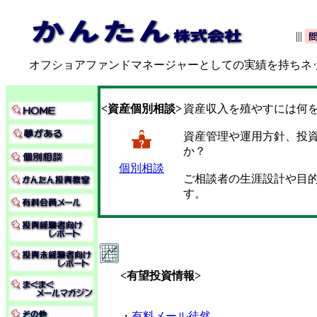
|||
オフショアファンドマネージャーとしての実績を持ちネ
<資産個別相談>
資産収入を殖やすには何
資産管理や運用方針、投
か？
個別相談
ご相談者の生涯設計や目
す。
<有望投資情報>
・
有料メール徒然