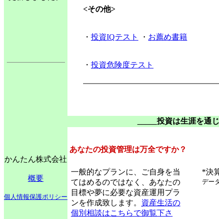
<その他>
・
投資IQテスト
・
お薦め書籍
・
投資危険度テスト
_____投資は生涯を通じ
あなたの投資管理は万全ですか？
かんたん株式会社
一般的なプランに、ご自身を当
*決
概要
てはめるのではなく、あなたの
データ
目標や夢に必要な資産運用プラ
個人情報保護ポリシー
ンを作成致します。
資産生活の
個別相談はこちらで御覧下さ