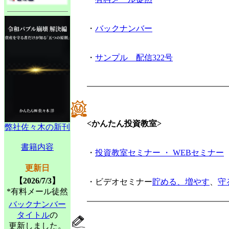
・
バックナンバー
・
サンプル 配信322号
<かんたん投資教室>
弊社佐々木の新刊
書籍内容
・
投資教室セミナー ・ WEBセミナー
更新日
【2026/7/3】
・ビデオセミナー
貯める、増やす
、
守
*有料メール徒然
バックナンバー
タイトル
の
更新しました。